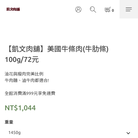
【凱文肉舖】美國牛條肉(牛肋條)
100g/72元
油花與瘦肉完美比例
牛肉麵、滷牛肉都適合!
全館消費滿999元享免運費
NT$1,044
重量