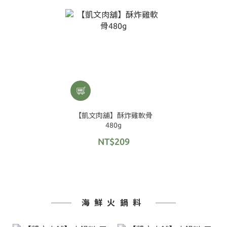
【凱文肉舖】酥炸雞軟骨
480g
NT$209
海鮮火鍋料