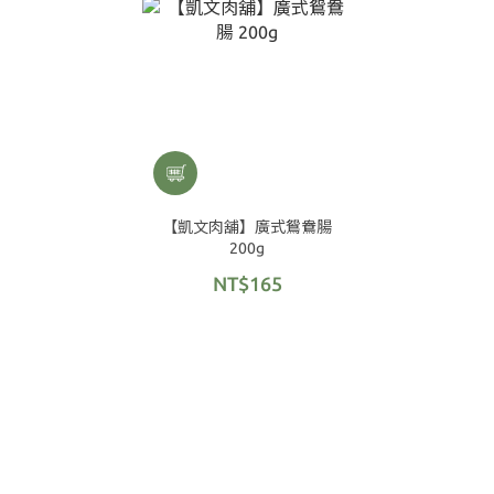
【凱文肉舖】廣式鴛鴦腸
200g
NT$165