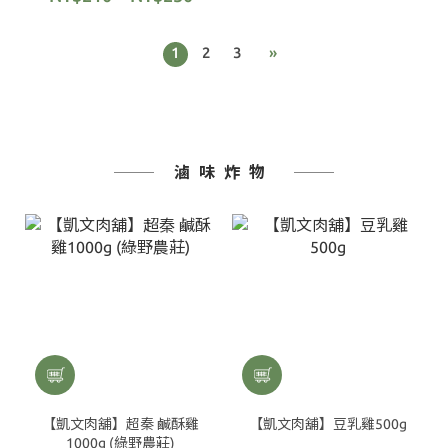
1
2
3
»
滷味炸物
【凱文肉舖】超秦 鹹酥雞
【凱文肉舖】豆乳雞500g
1000g (綠野農莊)