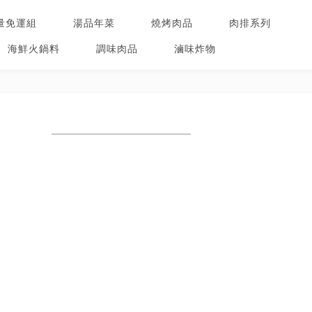
量免運組
湯品年菜
燒烤肉品
肉排系列
海鮮火鍋料
調味肉品
滷味炸物