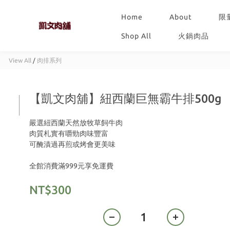
Home
About
限
Shop All
火鍋肉品
View All
/
肉排系列
【凱文肉舖】紐西蘭巨無霸牛排500g
嚴選紐西蘭天然放牧草飼牛肉
肉質札實有嚼勁肉味豐富
可醃漬過再煎或烤會更美味
全館消費滿999元享免運費
NT$300