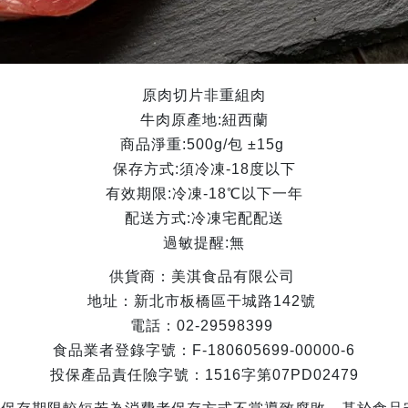
原肉切片非重組肉
牛肉原產地:紐西蘭
商品淨重:500g/包 ±15g
保存方式:須冷凍-18度以下
有效期限:冷凍-18℃以下一年
配送方式:冷凍宅配配送
過敏提醒:無
供貨商：美淇食品有限公司
地址：新北市板橋區干城路142號
電話：02-29598399
食品業者登錄字號：F-180605699-00000-6
投保產品責任險字號：1516字第07PD02479