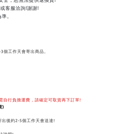
安全，恕無法提供退換貨!
客服洽詢!謝謝!
為準。
-3個工作天會寄出商品。
需自行負擔運費，請確定可取貨再下訂單!
)
後約2-5個工作天會送達!