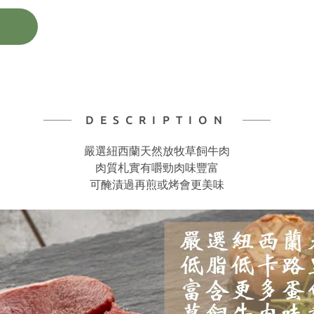
DESCRIPTION
嚴選紐西蘭天然放牧草飼牛肉
肉質札實有嚼勁肉味豐富
可醃漬過再煎或烤會更美味