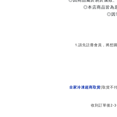
◎因商品屬於易於腐敗、
◎本店商品皆為
◎因
1.請先註冊會員，將想
全家冷凍超商取貨
(取貨不
收到訂單後2-3個工作天