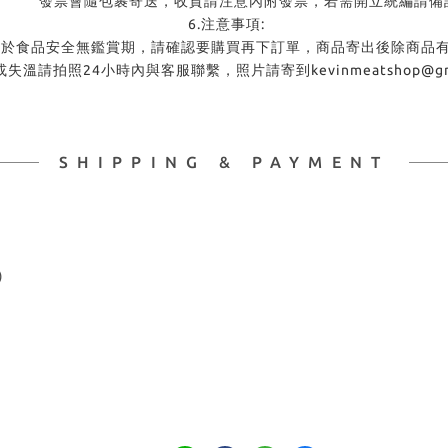
會隨包裹寄送，收貨請注意內附發票，若需開立統編請備註
6.注意事項:
全無鑑賞期，請確認要購買再下訂單，商品寄出後除商品有誤
4小時內與客服聯繫，照片請寄到kevinmeatshop@gma
SHIPPING & PAYMENT
)