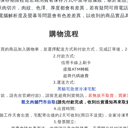
保存期限較短若為消費者保存方式不當導致腐敗，基於食品
原肉切片，肉紋、色澤、厚度都會有差異，若有疑問可用電話或
電腦解析度及螢幕等問題會有色差差異，以收到的商品實品
購物流程
購買的商品加入購物車，並選擇配送方式和付款方式，完成訂單後，2
2.付款方式:
信用卡線上刷卡
虛擬ATM轉帳
超商代碼繳費
3.運送方式:
黑貓宅急便冷凍宅配
付款，請先在官網付款)，請留意超商到貨簡訊，
若無故不取貨，買家
凱文肉舖門市自取
(請先付款完成，收到出貨通知再來取貨
4.出貨時間:
會出貨，宅配寄出後約2天可收到(周日不送貨)，全家冷凍寄出
5.發票開立: