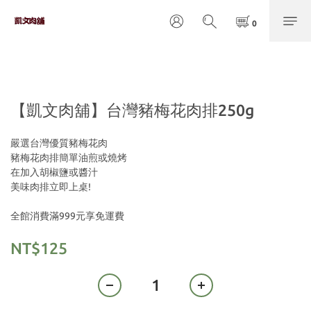
【凱文肉舖】台灣豬梅花肉排250g
嚴選台灣優質豬梅花肉
豬梅花肉排簡單油煎或燒烤
在加入胡椒鹽或醬汁
美味肉排立即上桌!
全館消費滿999元享免運費
NT$125