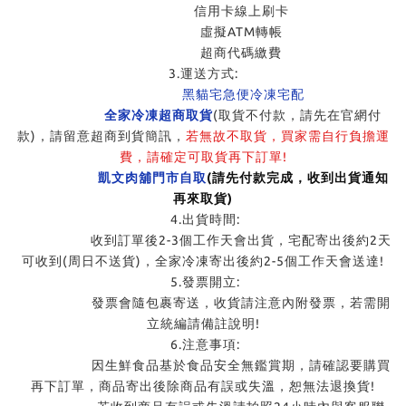
信用卡線上刷卡
虛擬ATM轉帳
超商代碼繳費
3.運送方式:
黑貓宅急便冷凍宅配
全家冷凍超商取貨
(取貨不付款，請先在官網付
款)，請留意超商到貨簡訊，
若無故不取貨，買家需自行負擔運
費，請確定可取貨再下訂單!
凱文肉舖門市自取
(請先付款完成，收到出貨通知
再來取貨)
4.出貨時間:
收到訂單後2-3個工作天會出貨，宅配寄出後約2天
可收到(周日不送貨)，全家冷凍寄出後約2-5個工作天會送達!
5.發票開立:
發票會隨包裹寄送，收貨請注意內附發票，若需開
立統編請備註說明!
6.注意事項:
因生鮮食品基於食品安全無鑑賞期，請確認要購買
再下訂單，商品寄出後除商品有誤或失溫，恕無法退換貨!