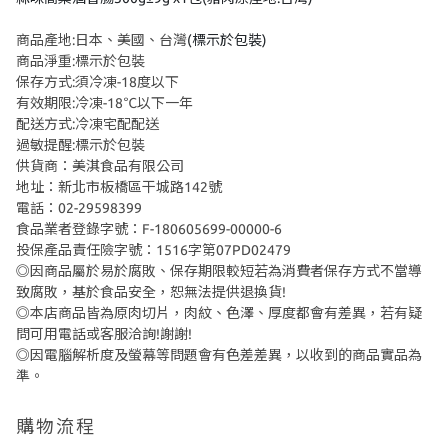
商品產地:日本、美國、台灣
(標示於包裝)
商品淨重:標示於包裝
保存方式:須冷凍-18度以下
有效期限:冷凍-18℃以下一年
配送方式:冷凍宅配配送
過敏提醒:標示於包裝
供貨商：美淇食品有限公司
地址：新北市板橋區干城路142號
電話：02-29598399
食品業者登錄字號：F-180605699-00000-6
投保產品責任險字號：1516字第07PD02479
◎因商品屬於易於腐敗、保存期限較短若為消費者保存方式不當導
致腐敗，基於食品安全，恕無法提供退換貨!
◎本店商品皆為原肉切片，肉紋、色澤、厚度都會有差異，若有疑
問可用電話或客服洽詢!謝謝!
◎因電腦解析度及螢幕等問題會有色差差異，以收到的商品實品為
準。
購物流程