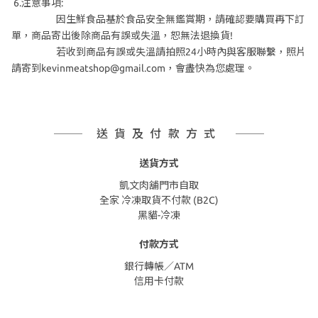
6.注意事項:
因生鮮食品基於食品安全無鑑賞期，請確認要購買再下訂
單，商品寄出後除商品有誤或失溫，恕無法退換貨!
若收到商品有誤或失溫請拍照24小時內與客服聯繫，照片
請寄到kevinmeatshop@gmail.com，會盡快為您處理。
送貨及付款方式
送貨方式
凱文肉舖門市自取
全家 冷凍取貨不付款 (B2C)
黑貓-冷凍
付款方式
銀行轉帳／ATM
信用卡付款