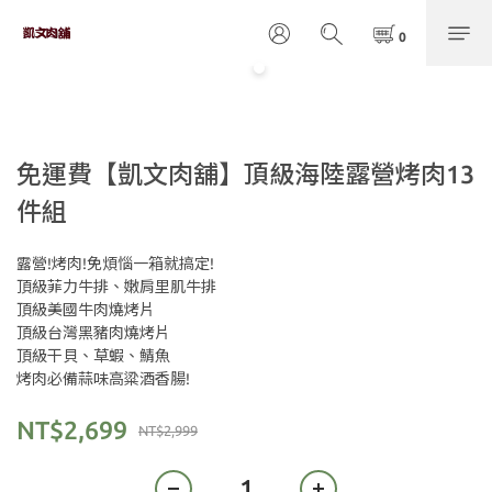
免運費【凱文肉舖】頂級海陸露營烤肉13
件組
露營!烤肉!免煩惱一箱就搞定!
頂級菲力牛排、嫩肩里肌牛排
頂級美國牛肉燒烤片
頂級台灣黑豬肉燒烤片
頂級干貝、草蝦、鯖魚
烤肉必備蒜味高粱酒香腸!
NT$2,699
NT$2,999