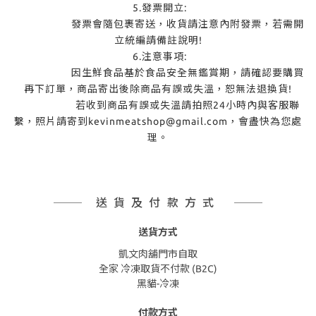
5.發票開立:
發票會隨包裹寄送，收貨請注意內附發票，若需開
立統編請備註說明!
6.注意事項:
因生鮮食品基於食品安全無鑑賞期，請確認要購買
再下訂單，商品寄出後除商品有誤或失溫，恕無法退換貨!
若收到商品有誤或失溫請拍照24小時內與客服聯
繫，照片請寄到kevinmeatshop@gmail.com，會盡快為您處
理。
送貨及付款方式
送貨方式
凱文肉舖門市自取
全家 冷凍取貨不付款 (B2C)
黑貓-冷凍
付款方式