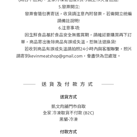
5.發票開立:
發票會隨包裹寄送，收貨請注意內附發票，若需開立統編
請備註說明!
6.注意事項:
因生鮮食品基於食品安全無鑑賞期，請確認要購買再下訂
單，商品寄出後除商品有誤或失溫，恕無法退換貨!
若收到商品有誤或失溫請拍照24小時內與客服聯繫，照片
請寄到kevinmeatshop@gmail.com，會盡快為您處理。
送貨及付款方式
送貨方式
凱文肉舖門市自取
全家 冷凍取貨不付款 (B2C)
黑貓-冷凍
付款方式