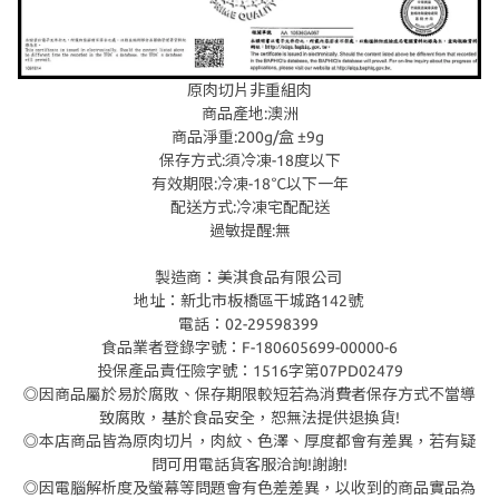
原肉切片非重組肉
商品產地:澳洲
商品淨重:200g/盒 ±9g
保存方式:須冷凍-18度以下
有效期限:冷凍-18℃以下一年
配送方式:冷凍宅配配送
過敏提醒:無
製造商：美淇食品有限公司
地址：新北市板橋區干城路142號
電話：02-29598399
食品業者登錄字號：F-180605699-00000-6
投保產品責任險字號：1516字第07PD02479
◎因商品屬於易於腐敗、保存期限較短若為消費者保存方式不當導
致腐敗，基於食品安全，恕無法提供退換貨!
◎本店商品皆為原肉切片，肉紋、色澤、厚度都會有差異，若有疑
問可用電話貨客服洽詢!謝謝!
◎因電腦解析度及螢幕等問題會有色差差異，以收到的商品實品為