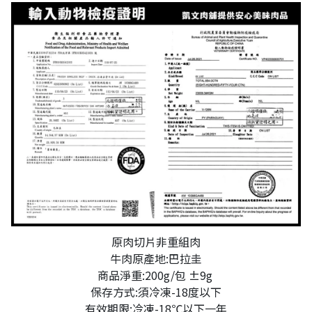
原肉切片非重組肉
牛肉原產地:巴拉圭
商品淨重:200g/包 ±9g
保存方式:須冷凍-18度以下
有效期限:冷凍-18℃以下一年