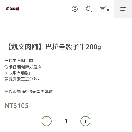
【凱文肉舖】巴拉圭骰子牛200g
巴拉圭草飼牛肉
低卡低脂健康好選擇
肉味重有嚼勁!
建議烹煮至五分熟~
全館消費滿999元享免運費
NT$105