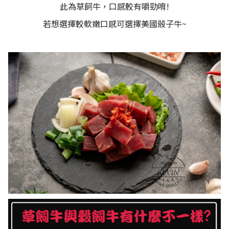
此為草飼牛，口感較有嚼勁唷!
若想選擇較軟嫩口感可選擇美國骰子牛~