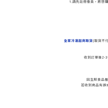
1.請先註冊會員，將想
全家冷凍超商取貨
(取貨不
收到訂單後2-3個工作天
發票
因生鮮食品基於食品安
若收到商品有誤或失溫請拍照2