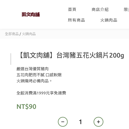
首頁
商店介紹
限
所有商品
火鍋肉品
全部商品
/
火鍋肉品
【凱文肉舖】台灣豬五花火鍋片200g
嚴選台灣優質豬肉 
五花肉肥而不膩 口感軟嫩
火鍋燒烤必備肉品。
全館消費滿1999元享免運費
NT$90