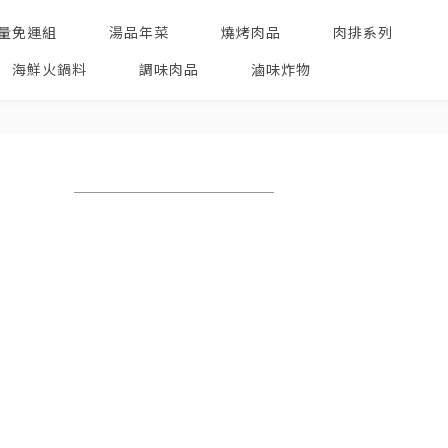
量免運組
湯品年菜
燒烤肉品
肉排系列
海鮮火鍋料
調味肉品
滷味炸物