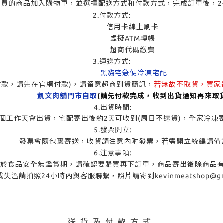
購買的商品加入購物車，並選擇配送方式和付款方式，完成訂單後，2
2.付款方式:
信用卡線上刷卡
虛擬ATM轉帳
超商代碼繳費
3.運送方式:
黑貓宅急便冷凍宅配
付款，請先在官網付款)，請留意超商到貨簡訊，
若無故不取貨，買家
凱文肉舖門市自取
(請先付款完成，收到出貨通知再來取貨
4.出貨時間:
會出貨，宅配寄出後約2天可收到(周日不送貨)，全家冷凍寄出
5.發票開立:
會隨包裹寄送，收貨請注意內附發票，若需開立統編請備註
6.注意事項:
全無鑑賞期，請確認要購買再下訂單，商品寄出後除商品有誤
4小時內與客服聯繫，照片請寄到kevinmeatshop@gma
送貨及付款方式