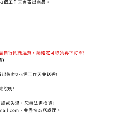
-3個工作天會寄出商品。
需自行負擔運費，請確定可取貨再下訂單!
)
後約2-5個工作天會送達!
說明!
或失溫，恕無法退換貨!
il.com，會盡快為您處理。