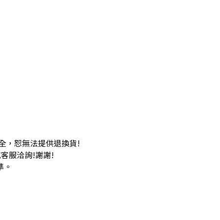
全，恕無法提供退換貨!
客服洽詢!謝謝!
準。