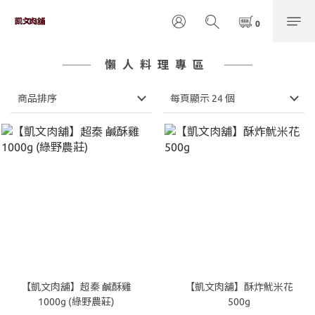
懶人料理專區
商品排序
每頁顯示 24 個
【凱文肉舖】超秦 鹹酥雞
【凱文肉舖】酥炸魷米花
1000g (綠野農莊)
500g