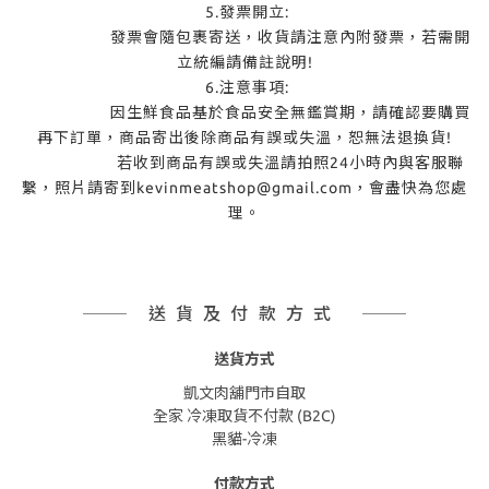
5.發票開立:
發票會隨包裹寄送，收貨請注意內附發票，若需開
立統編請備註說明!
6.注意事項:
因生鮮食品基於食品安全無鑑賞期，請確認要購買
再下訂單，商品寄出後除商品有誤或失溫，恕無法退換貨!
若收到商品有誤或失溫請拍照24小時內與客服聯
繫，照片請寄到kevinmeatshop@gmail.com，會盡快為您處
理。
送貨及付款方式
送貨方式
凱文肉舖門市自取
全家 冷凍取貨不付款 (B2C)
黑貓-冷凍
付款方式