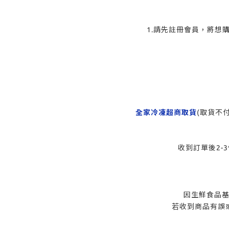
1.請先註冊會員，將想
全家冷凍超商取貨
(取貨不
收到訂單後2-3個工作天
發票
因生鮮食品基於食品安
若收到商品有誤或失溫請拍照2