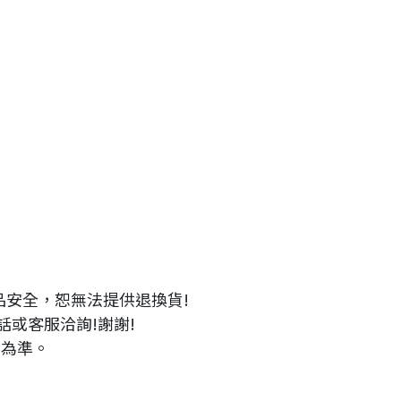
安全，恕無法提供退換貨!
或客服洽詢!謝謝!
品為準。