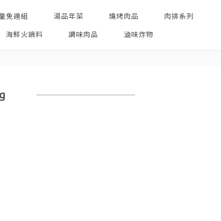
量免運組
湯品年菜
燒烤肉品
肉排系列
海鮮火鍋料
調味肉品
滷味炸物
g