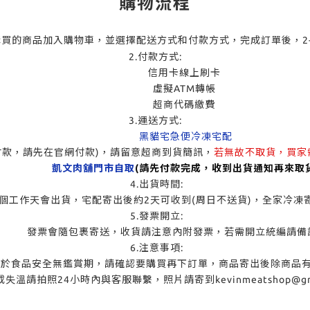
購物流程
購買的商品加入購物車，並選擇配送方式和付款方式，完成訂單後，2
2.付款方式:
信用卡線上刷卡
虛擬ATM轉帳
超商代碼繳費
3.運送方式:
黑貓宅急便冷凍宅配
付款，請先在官網付款)，請留意超商到貨簡訊，
若無故不取貨，買家
凱文肉舖門市自取
(請先付款完成，收到出貨通知再來取貨
4.出貨時間:
會出貨，宅配寄出後約2天可收到(周日不送貨)，全家冷凍寄出
5.發票開立:
會隨包裹寄送，收貨請注意內附發票，若需開立統編請備註
6.注意事項:
全無鑑賞期，請確認要購買再下訂單，商品寄出後除商品有誤
4小時內與客服聯繫，照片請寄到kevinmeatshop@gma