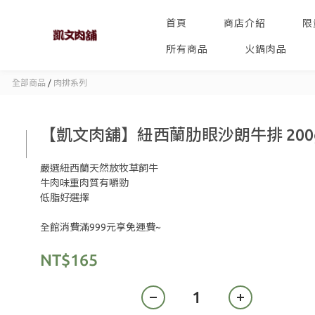
首頁
商店介紹
限
所有商品
火鍋肉品
全部商品
/
肉排系列
【凱文肉舖】紐西蘭肋眼沙朗牛排 200
嚴選紐西蘭天然放牧草飼牛
牛肉味重肉質有嚼勁
低脂好選擇
全館消費滿999元享免運費~
NT$165