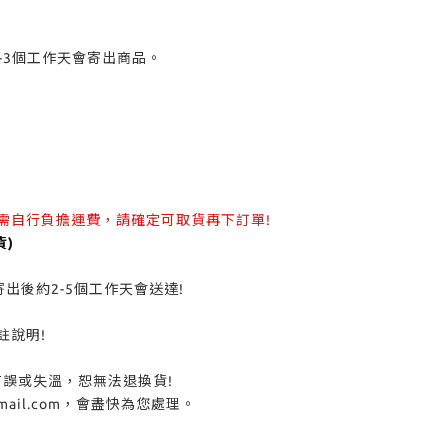
-3個工作天會寄出商品。
需自行負擔運費，請確定可取貨再下訂單!
)
後約2-5個工作天會送達!
說明!
或失溫，恕無法退換貨!
il.com，會盡快為您處理。