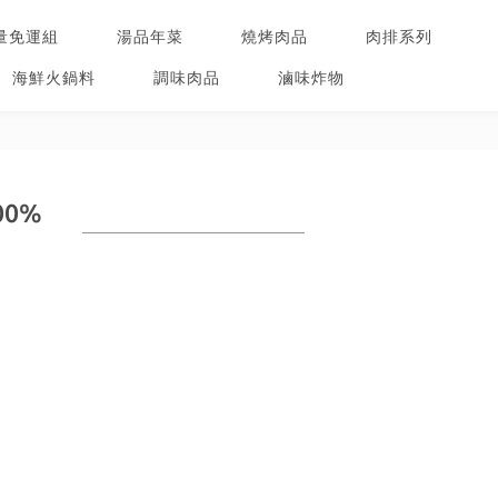
量免運組
湯品年菜
燒烤肉品
肉排系列
海鮮火鍋料
調味肉品
滷味炸物
00%