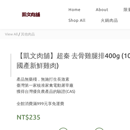
Home
About
限
Shop All
火鍋肉品
View All
/
其他肉品
【凱文肉舖】超秦 去骨雞腿排400g (1
國產新鮮雞肉)
產品無藥殘，無施打生長激素
臺灣第一家核准家禽電動屠宰廠
獲得台灣優良農產品的驗證(CAS)
全館消費滿999元享免運費
NT$235