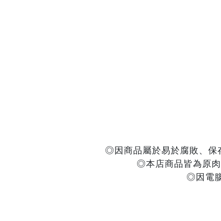
◎因商品屬於易於腐敗、保
◎本店商品皆為原肉
◎因電