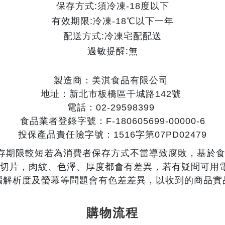
保存方式:須冷凍-18度以下
有效期限:冷凍-18℃以下一年
配送方式:冷凍宅配配送
過敏提醒:無
製造商：美淇食品有限公司
地址：新北市板橋區干城路142號
電話：02-29598399
食品業者登錄字號：F-180605699-00000-6
投保產品責任險字號：1516字第07PD02479
存期限較短若為消費者保存方式不當導致腐敗，基於食
切片，肉紋、色澤、厚度都會有差異，若有疑問可用電
腦解析度及螢幕等問題會有色差差異，以收到的商品實
購物流程