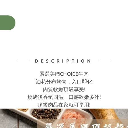
DESCRIPTION
嚴選美國CHOICE牛肉
油花分布均勻，入口即化
肉質軟嫩頂級享受!
燒烤後香氣四溢，口感軟嫩多汁!
頂級肉品在家就可享用!