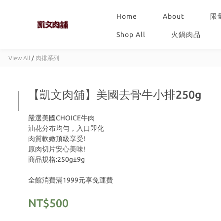
Home
About
限
Shop All
火鍋肉品
View All
/
肉排系列
【凱文肉舖】美國去骨牛小排250g
嚴選美國CHOICE牛肉
油花分布均勻，入口即化
肉質軟嫩頂級享受!
原肉切片安心美味!
商品規格:250g±9g
全館消費滿1999元享免運費
NT$500