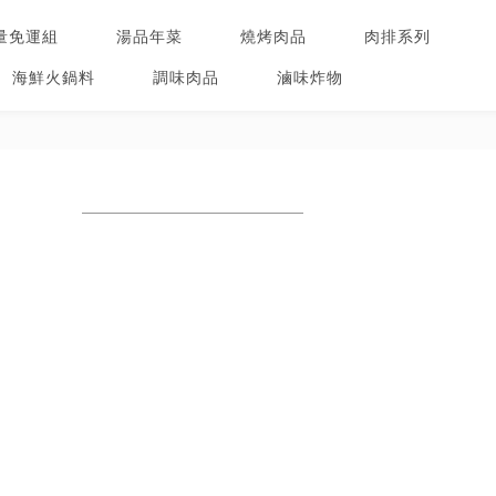
量免運組
湯品年菜
燒烤肉品
肉排系列
海鮮火鍋料
調味肉品
滷味炸物