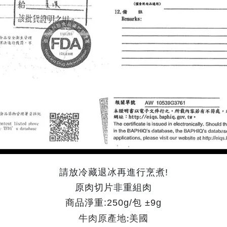
請放冷藏退冰再進行烹煮!
原肉切片非重組肉
商品淨重:250g/包 ±9g
牛肉原產地:美國