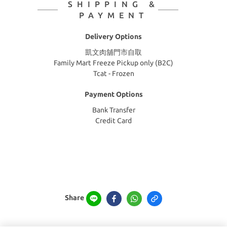
SHIPPING &
PAYMENT
Delivery Options
凱文肉舖門市自取
Family Mart Freeze Pickup only (B2C)
Tcat - Frozen
Payment Options
Bank Transfer
Credit Card
Share