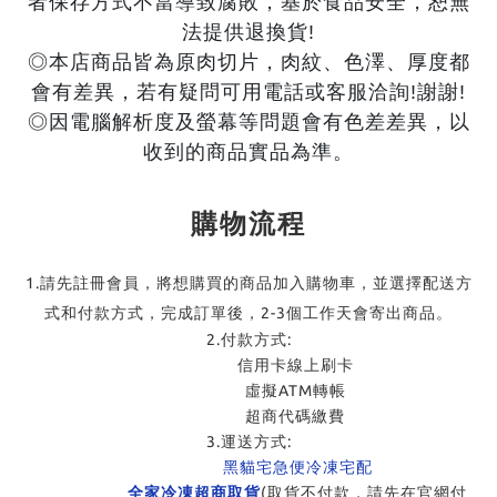
者保存方式不當導致腐敗，基於食品安全，恕無
法提供退換貨!
◎本店商品皆為原肉切片，肉紋、色澤、厚度都
會有差異，若有疑問可用電話或客服洽詢!謝謝!
◎因電腦解析度及螢幕等問題會有色差差異，以
收到的商品實品為準。
購物流程
1.請先註冊會員，將想購買的商品加入購物車，並選擇配送方
式和付款方式，完成訂單後，2-3個工作天會寄出商品。
2.付款方式:
信用卡線上刷卡
虛擬ATM轉帳
超商代碼繳費
3.運送方式:
黑貓宅急便冷凍宅配
全家冷凍超商取貨
(取貨不付款，請先在官網付