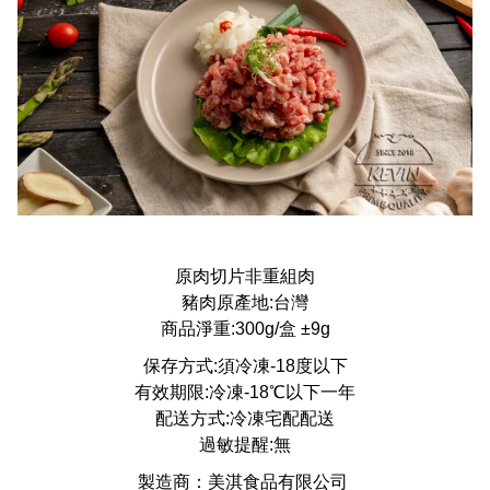
原肉切片非重組肉
豬肉原產地:台灣
商品淨重:300g/盒 ±9g
保存方式:須冷凍-18度以下
有效期限:冷凍-18℃以下一年
配送方式:冷凍宅配配送
過敏提醒:無
製造商：美淇食品有限公司