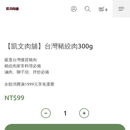
【凱文肉舖】台灣豬絞肉300g
嚴選台灣優質豬肉 
豬絞肉家常料理必備
滷肉、獅子頭、拌炒必備
全館消費滿1999元享免運費
NT$99