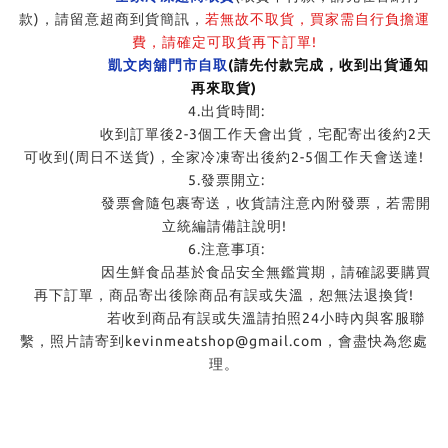
款)，請留意超商到貨簡訊，
若無故不取貨，買家需自行負擔運
費，請確定可取貨再下訂單!
凱文肉舖門市自取
(請先付款完成，收到出貨通知
再來取貨)
4.出貨時間:
收到訂單後2-3個工作天會出貨，宅配寄出後約2天
可收到(周日不送貨)，全家冷凍寄出後約2-5個工作天會送達!
5.發票開立:
發票會隨包裹寄送，收貨請注意內附發票，若需開
立統編請備註說明!
6.注意事項:
因生鮮食品基於食品安全無鑑賞期，請確認要購買
再下訂單，商品寄出後除商品有誤或失溫，恕無法退換貨!
若收到商品有誤或失溫請拍照24小時內與客服聯
繫，照片請寄到kevinmeatshop@gmail.com，會盡快為您處
理。