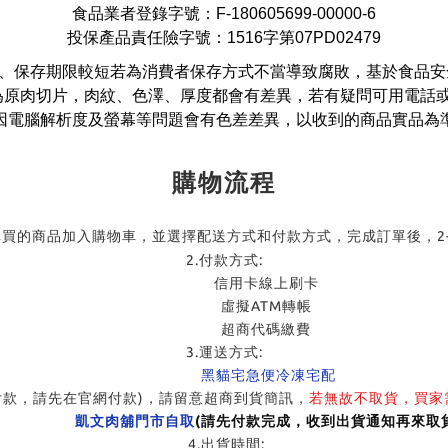
食品業者登錄字號：F-180605699-00000-6
投保產品責任險字號：1516字第07PD02479
、保存期限較短若為消費者保存方式不當導致腐敗，基於食品安
為原肉切片，肉紋、色澤、厚度都會有差異，若有疑問可用電話或客
因電腦解析度及螢幕等問題會有色差差異，以收到的商品實品為
購物流程
購買的商品加入購物車，並選擇配送方式和付款方式，完成訂單後，2
2.付款方式:
信用卡線上刷卡
虛擬ATM轉帳
超商代碼繳費
3.運送方式:
黑貓宅急便冷凍宅配
付款，請先在官網付款)，請留意超商到貨簡訊，
若無故不取貨，買家
凱文肉舖門市自取
(請先付款完成，收到出貨通知再來取貨
4.出貨時間: