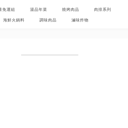
量免運組
湯品年菜
燒烤肉品
肉排系列
海鮮火鍋料
調味肉品
滷味炸物