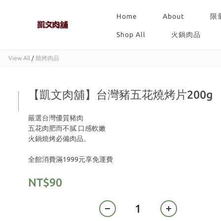
Home
About
限
Shop All
火鍋肉品
View All
/
燒烤肉品
【凱文肉舖】台灣豬五花燒烤片200g
嚴選台灣優質豬肉 
五花肉肥而不膩 口感軟嫩
火鍋燒烤必備肉品。
全館消費滿1999元享免運費
NT$90