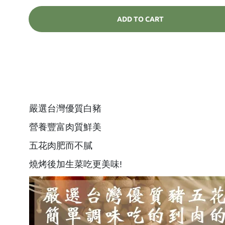
ADD TO CART
嚴選台灣優質白豬
營養豐富肉質鮮美
五花肉肥而不膩
燒烤後加生菜吃更美味!