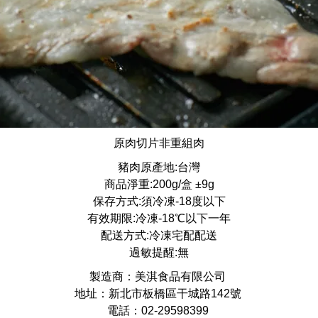
原肉切片非重組肉
豬肉原產地:台灣
商品淨重:200g/盒 ±9g
保存方式:須冷凍-18度以下
有效期限:冷凍-18℃以下一年
配送方式:冷凍宅配配送
過敏提醒:無
製造商：美淇食品有限公司
地址：新北市板橋區干城路142號
電話：02-29598399