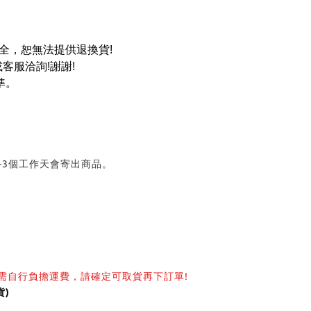
全，恕無法提供退換貨!
服洽詢!謝謝!
準。
-3個工作天會寄出商品。
需自行負擔運費，請確定可取貨再下訂單!
)