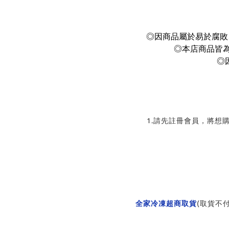
◎因商品屬於易於腐敗
◎本店商品皆
◎
1.請先註冊會員，將想
全家冷凍超商取貨
(取貨不